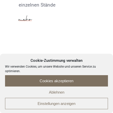
einzelnen Stände
mehr
Neueste Beiträge
Cookie-Zustimmung verwalten
Wir verwenden Cookies, um unsere Website und unseren Service zu
optimieren.
Gartenparty mit Dienstjubiläum
Cookies akzeptieren
Gelungenes Sommerfest Dank freiwilliger
Helfer
Ablehnen
Neuer Hirsch bereichert das Damwildgehege
Einstellungen anzeigen
Ostermarkt im Altenheim St. Franziskus: Ein
voller Erfolg!